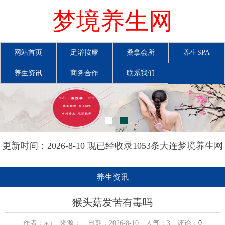
梦境养生网
网站首页
足浴按摩
桑拿会所
养生SPA
养生资讯
商务合作
联系我们
更新时间：2026-8-10 现已经收录1053条大连梦境养生网
信息
养生资讯
猴头菇发苦有毒吗
作者：aqi 来源： 日期：2026-8-10 人气：
3
评论：
0