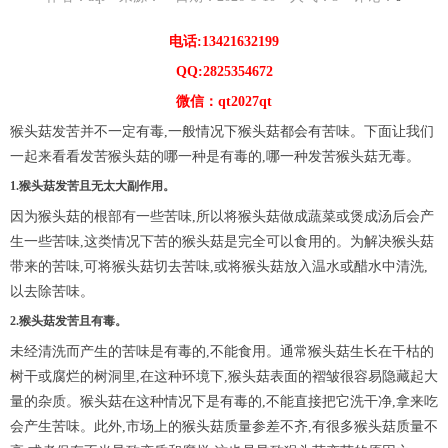
电话:13421632199
QQ:2825354672
微信：qt2027qt
猴头菇发苦并不一定有毒,一般情况下猴头菇都会有苦味。下面让我们
一起来看看发苦猴头菇的哪一种是有毒的,哪一种发苦猴头菇无毒。
1.猴头菇发苦且无太大副作用。
因为猴头菇的根部有一些苦味,所以将猴头菇做成蔬菜或煲成汤后会产
生一些苦味,这类情况下苦的猴头菇是完全可以食用的。为解决猴头菇
带来的苦味,可将猴头菇切去苦味,或将猴头菇放入温水或醋水中清洗,
以去除苦味。
2.猴头菇发苦且有毒。
未经清洗而产生的苦味是有毒的,不能食用。通常猴头菇生长在干枯的
树干或腐烂的树洞里,在这种环境下,猴头菇表面的褶皱很容易隐藏起大
量的杂质。猴头菇在这种情况下是有毒的,不能直接把它洗干净,拿来吃
会产生苦味。此外,市场上的猴头菇质量参差不齐,有很多猴头菇质量不