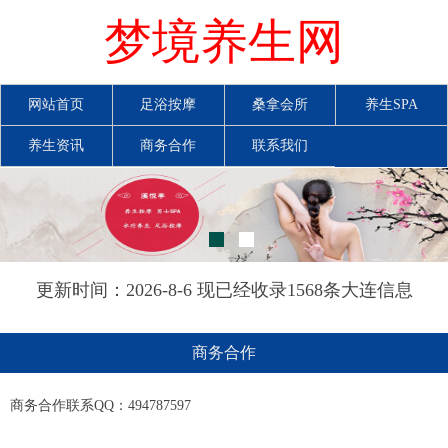
梦境养生网
网站首页
足浴按摩
桑拿会所
养生SPA
养生资讯
商务合作
联系我们
更新时间：2026-8-6 现已经收录1568条大连信息
商务合作
商务合作联系QQ：494787597