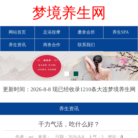
梦境养生网
网站首页
足浴按摩
桑拿会所
养生SPA
养生资讯
商务合作
联系我们
更新时间：2026-8-8 现已经收录1210条大连梦境养生网
信息
养生资讯
干力气活，吃什么好？
作者：aqi 来源： 日期：2026-8-8 人气：
5
评论：
0