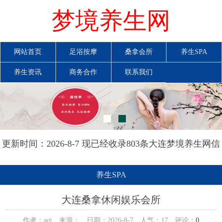
梦境养生网
网站首页
足浴按摩
桑拿会所
养生SPA
养生资讯
商务合作
联系我们
更新时间：2026-8-7 现已经收录803条大连梦境养生网信
息
养生SPA
大连桑拿休闲娱乐会所
作者：aqi 来源： 日期：2026-8-7 人气：
17
评论：
0